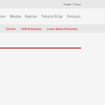
English
Türkçe
nler
Medya
Bayiler
Teknik Bilgi
İletişim
Ürünler
URB Rulmanları
Lineer Bilyalı Rulmanlar