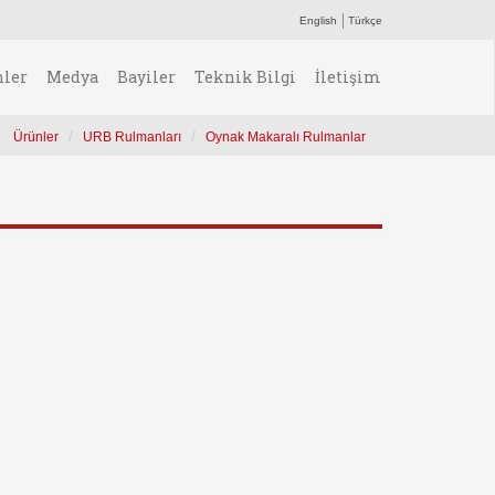
English
Türkçe
nler
Medya
Bayiler
Teknik Bilgi
İletişim
Ürünler
URB Rulmanları
Oynak Makaralı Rulmanlar